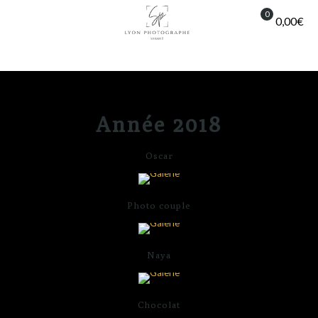
0
0,00€
Année 2018
Oscar
Photo couple
Naya
Chocolat