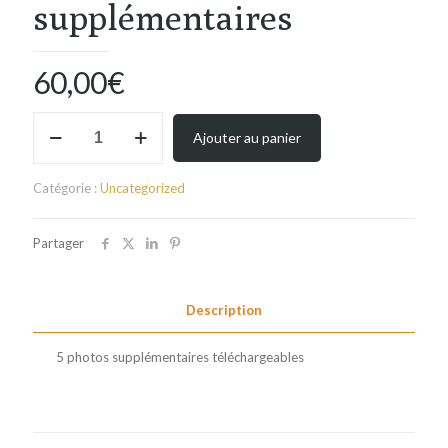
supplémentaires
60,00
€
quantité
Ajouter au panier
de
5
photos
Catégorie :
Uncategorized
supplémentaires
Partager
Description
5 photos supplémentaires téléchargeables