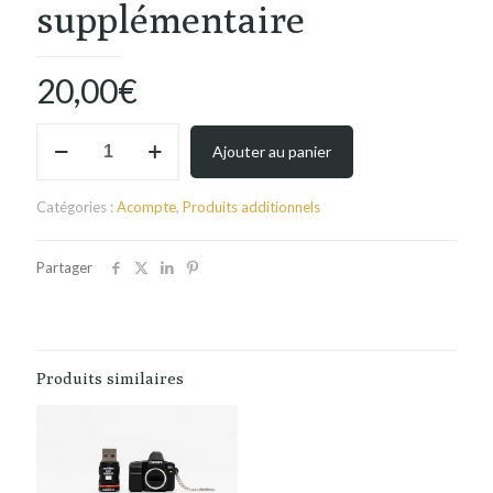
supplémentaire
20,00
€
quantité
Ajouter au panier
de
Portrait
pro
Catégories :
Acompte
,
Produits additionnels
supplémentaire
Partager
Produits similaires