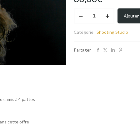
quantité
Ajouter 
de
Séance-
photo-
Catégorie :
Shooting Studio
animaux-
compagnie-
Partager
lyon
os amis à 4 pattes
ans cette offre