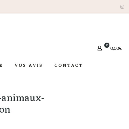
0
0,00€
E
VOS AVIS
CONTACT
-animaux-
yon