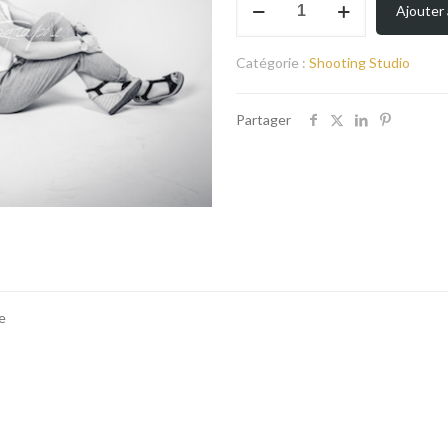
Ajouter 
de
Shooting
photo
Catégorie :
Shooting Studio
Lyon
en
Partager
couple
e