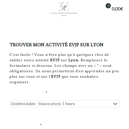
0
0,00€
TROUVER MON ACTIVITÉ EVJF SUR LYON
C’est facile ! Vous n’êtes plus qu’à quelques clics de
valider votre activité
EVJF
sur
Lyon
. Remplissez le
formulaire ci-dessous. Les champs avec un « * » sont
obligatoires. Ils nous permettent d'en apprendre un peu
plus sur vous et sur l'
EVJF
que vous souhaitez
organiser.
Activité souhaitée
*
Choisissez dans la liste déroulante ci-dessus
Date souhaitée
*