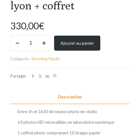
lyon + coffret
330,00
€
quantité
Ajouter au panier
de
Séance
photo
Catégorie :
Shooting Studio
naissance
lyon
+
Partager
coffret
Description
Entre 1h et 1h30 de séance photo en studio
10 photos HD retravaillées en laboratoire numérique
1 coffret photo comprenant 10 tirages papier