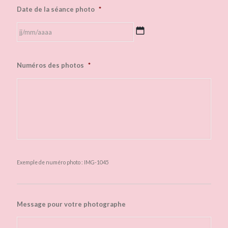
Date de la séance photo
*
JJ
Numéros des photos
*
slash
MM
slash
AAAA
Exemple de numéro photo : IMG-1045
Message pour votre photographe